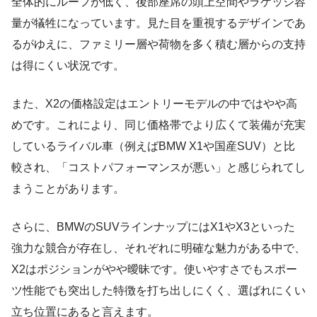
全体的にルーフが低く、後部座席の頭上空間やラゲッジ容
量が犠牲になっています。見た目を重視するデザインであ
るがゆえに、ファミリー層や荷物を多く積む層からの支持
は得にくい状況です。
また、X2の価格設定はエントリーモデルの中ではやや高
めです。これにより、同じ価格帯でより広くて装備が充実
しているライバル車（例えばBMW X1や国産SUV）と比
較され、「コストパフォーマンスが悪い」と感じられてし
まうことがあります。
さらに、BMWのSUVラインナップにはX1やX3といった
強力な競合が存在し、それぞれに明確な魅力がある中で、
X2はポジションがやや曖昧です。使いやすさでもスポー
ツ性能でも突出した特徴を打ち出しにくく、選ばれにくい
立ち位置にあると言えます。