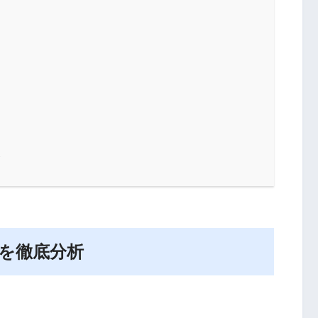
？
め
由を徹底分析