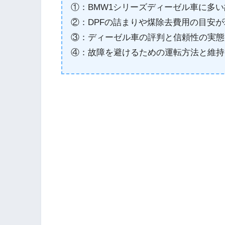
①：BMW1シリーズディーゼル車に多
②：DPFの詰まりや煤除去費用の目安
③：ディーゼル車の評判と信頼性の実態
④：故障を避けるための運転方法と維持